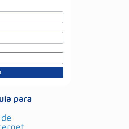
R
uia para
 de
ternet