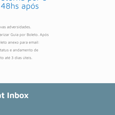
 48hs após
ovas adversidades.
rizar Guia por Boleto. Após
leto anexo para email:
Status e andamento de
o até 3 dias úteis.
t Inbox