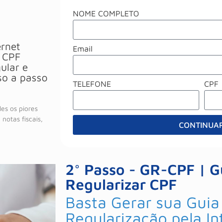
NOME COMPLETO
ernet
Email
 CPF
ular e
so a passo
TELEFONE
CPF
es os piores
notas fiscais,
CONTINUA
Alternative:
2° Passo - GR-CPF | G
Regularizar CPF
Basta Gerar sua Guia
Regularização pela In