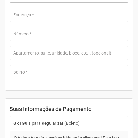
Endereço
*
Número
*
Apartamento, suite, unidade, bloco, etc...
(opcional)
Bairro
*
Suas Informações de Pagamento
GR | Guia para Regularizar (Boleto)
O boleto bancário será exibido após clicar em [ Finalizar